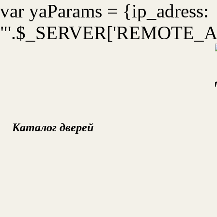
var yaParams = {ip_adress:
"'.$_SERVER['REMOTE_ADD
Каталог дверей
УС