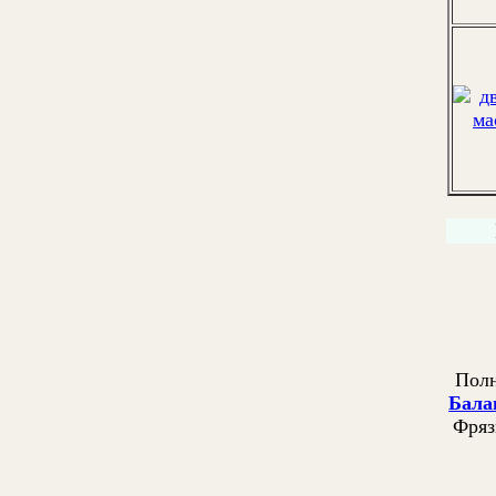
Полн
Бала
Фряз