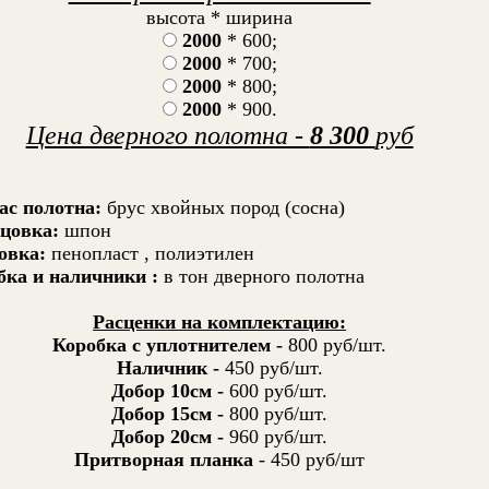
высота * ширина
2000
* 600;
2000
* 700;
2000
* 800;
2000
* 900.
Цена дверного полотна -
8 300
руб
ас полотна:
брус хвойных пород (сосна)
цовка:
шпон
овка:
пенопласт , полиэтилен
бка и наличники :
в тон дверного полотна
Расценки на комплектацию:
Коробка с уплотнителем -
800 руб/шт.
Наличник -
450 руб/шт.
Добор 10см -
600 руб/шт.
Добор 15см -
800 руб/шт.
Добор 20см -
960 руб/шт.
Притворная планка
- 450 руб/шт