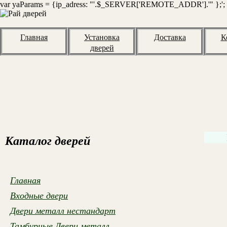
var yaParams = {ip_adress: "'.$_SERVER['REMOTE_ADDR'].'" };';
Главная
Установка
Доставка
К
дверей
Каталог дверей
Главная
Входные двери
Двери металл нестандарт
Тамбурные Двери металл