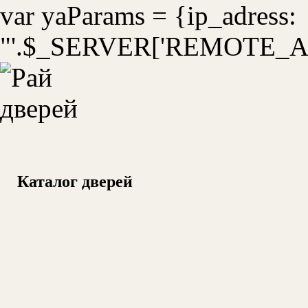
var yaParams = {ip_adress:
"'.$_SERVER['REMOTE_ADD
Каталог дверей
УС