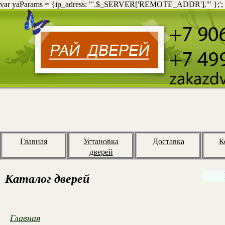
var yaParams = {ip_adress: "'.$_SERVER['REMOTE_ADDR'].'" };';
Главная
Установка
Доставка
К
дверей
Каталог дверей
Главная