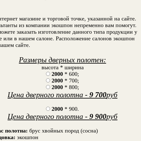
ернет магазине и торговой точке, указанной на сайте.
льтанты из компании экошпон непременно вам помогут.
можете заказать изготовление данного типа продукции у
е или в нашем салоне. Расположение салонов экошпон
нашем сайте.
Размеры дверных полотен:
высота * ширина
2000
* 600;
2000
* 700;
2000
* 800;
Цена дверного полотна -
9 700
руб
2000
* 900.
Цена дверного полотна -
9 900
руб
с полотна:
брус хвойных пород (сосна)
цовка:
экошпон