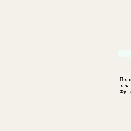
Полн
Бала
Фряз