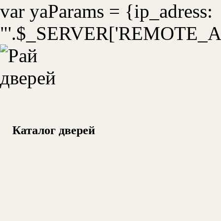
var yaParams = {ip_adress:
"'.$_SERVER['REMOTE_ADD
Каталог дверей
УС