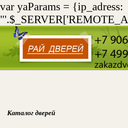
var yaParams = {ip_adress:
"'.$_SERVER['REMOTE_ADD
Каталог дверей
УС