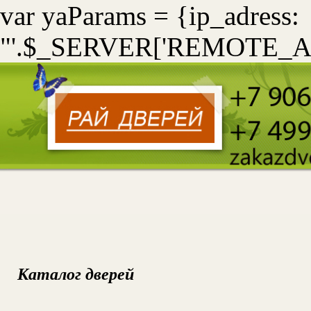
var yaParams = {ip_adress:
"'.$_SERVER['REMOTE_ADD
Каталог дверей
УС